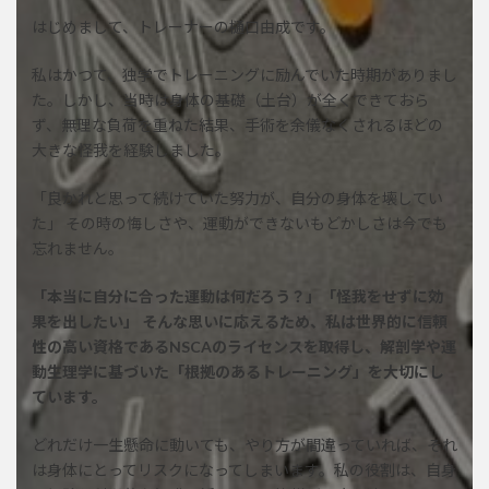
はじめまして、トレーナーの樋口由成です。
私はかつて、独学でトレーニングに励んでいた時期がありまし
た。しかし、当時は身体の基礎（土台）が全くできておら
ず、無理な負荷を重ねた結果、手術を余儀なくされるほどの
大きな怪我を経験しました。
「良かれと思って続けていた努力が、自分の身体を壊してい
た」 その時の悔しさや、運動ができないもどかしさは今でも
忘れません。
「本当に自分に合った運動は何だろう？」「怪我をせずに効
果を出したい」 そんな思いに応えるため、私は世界的に信頼
性の高い資格であるNSCAのライセンスを取得し、解剖学や運
動生理学に基づいた「根拠のあるトレーニング」を大切にし
ています。
どれだけ一生懸命に動いても、やり方が間違っていれば、それ
は身体にとってリスクになってしまいます。私の役割は、自身