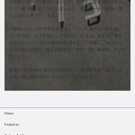
の経験と科学的な知識を活かして、皆様が二度と遠回りをし
たり、痛い思いをしたりしないよう、最短ルートで安全に導
くことだと考えています。
「運動は久しぶりで不安がある」「どこか痛めないか心配」
という方も、どうぞ安心してお任せください。まずは丁寧な
カウンセリングで今の身体の状態を正しく把握し、あなたに
とって最も安全で、最も効果的な一歩を一緒に踏み出していき
ましょう。
皆様が自分自身の身体に自信を持ち、毎日を笑顔で過ごせる
よう、誠心誠意サポートさせていただきます！
News
Features