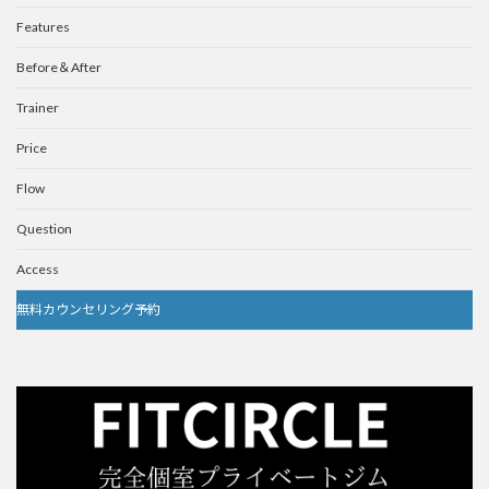
Features
Before＆After
Trainer
Price
Flow
Question
Access
無料カウンセリング予約