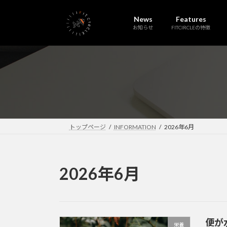
コ
ナ
ン
ビ
News
Features
お知らせ
FITCIRCLEの特徴
テ
ゲ
ン
ー
ツ
シ
へ
ョ
ス
ン
キ
に
ッ
移
プ
動
トップページ
INFORMATION
2026年6月
2026年6月
便が
栄養