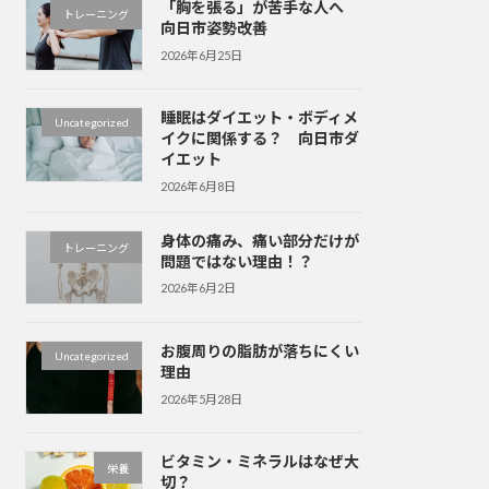
「胸を張る」が苦手な人へ
トレーニング
向日市姿勢改善
2026年6月25日
睡眠はダイエット・ボディメ
Uncategorized
イクに関係する？ 向日市ダ
イエット
2026年6月8日
身体の痛み、痛い部分だけが
トレーニング
問題ではない理由！？
2026年6月2日
お腹周りの脂肪が落ちにくい
Uncategorized
理由
2026年5月28日
ビタミン・ミネラルはなぜ大
栄養
切？