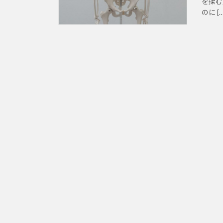
を揉む
のに […