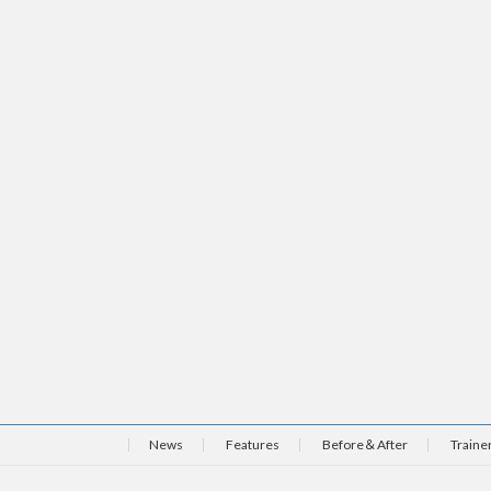
News
Features
Before＆After
Traine