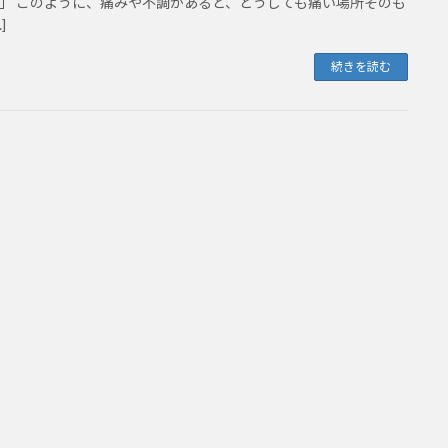
」 このように、痛みや不調があると、どうしても痛い場所そのも
]
続きを読む