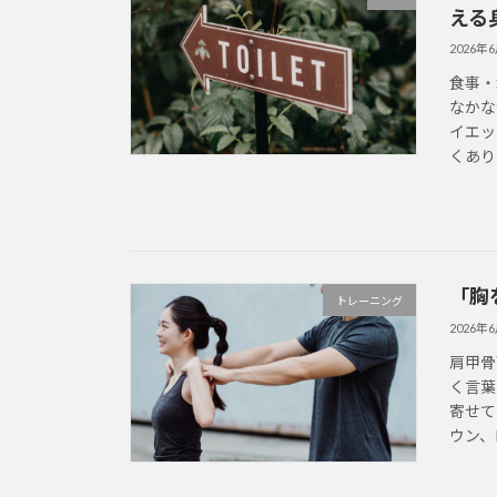
える
2026年
食事・
なかな
イエッ
くあり
「胸
トレーニング
2026年
肩甲骨
く言葉
寄せて
ウン、