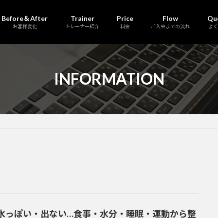
Before＆After
Trainer
Price
Flow
Qu
お客様変化
トレーナー紹介
料金
ご入会までの流れ
よく
INFORMATION
水っぽい・出ない…食事・水分・睡眠・運動から整